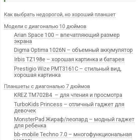
Как выбрать недорогой, но хороший планшет
Модели с диагональю 10 дюймов
Arian Space 100 – впечатляющий размер
экрана
Digma Optima 1026N – объемный аккумулятор
Irbis TZ198e – хорошая картинка и батарея
Prestigio Wize PMT3161C – стильный вид,
хорошая картинка
Планшеты с диагональю 7 дюймов
KREZ TM702B4 – для чтения и просмотра
TurboKids Princess – отличный гаджет для
девочек
MonsterPad Жираф/леопард – модный гаджет
для ребенка
bb-mobile Techno 7.0 – многофункциональная