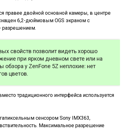
ся правее двойной основной камеры, в центре
оснащен 6,2-дюймовым OGS экраном с
D+ разрешением.
вых свойств позволит видеть хорошо
жение при ярком дневном свете или на
ы обзора у ZenFone 5Z неплохие: нет
ов цветов.
вместо традиционного интерфейса используется
гапиксельным сенсором Sony IMX363,
ствительность. Максимальное разрешение