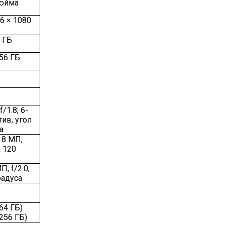
дюйма
6 × 1080
8 ГБ
56 ГБ
Б
/1.8; 6-
ив, угол
а
 8 МП;
а 120
; f/2.0;
радуса
64 ГБ)
256 ГБ)