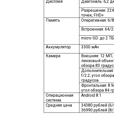
Дисплей
Диагональ: 6,2 
Разрешение: 224
точек; FHD+
Память
Оперативная: 6/
Встроенная: 64/2
micro-SD: до 2 Т
Аккумулятор
3300 мАч
Камера
Внешняя: 12 МП; f
линзовый объект
обзора 83 градус
Дополнительная:
f/2.2; угол обзор
градусов
Фронтальная: 8 МП
угол обзора 84 г
Операционная
Android 8.1
система
Средняя цена
34380 рублей (6/
36990 рублей (8/