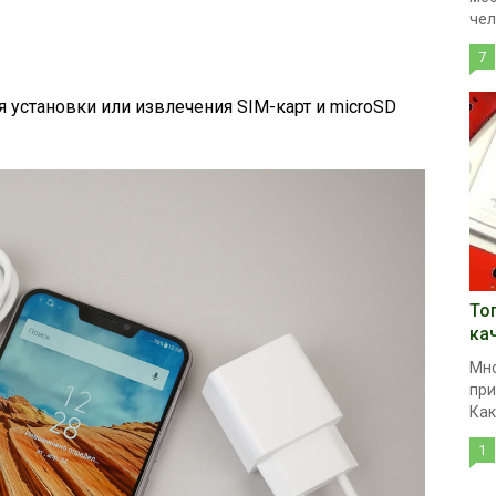
чел
7
 установки или извлечения SIM-карт и microSD
То
ка
Мно
при
Как
1