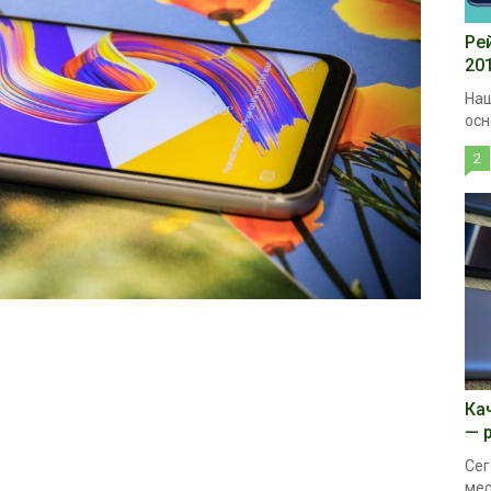
Ре
20
Наш
осн
2
Ка
— 
Сег
мес