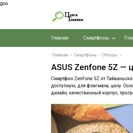
goo
Главная
Смартфоны
Пл
Главная
›
Смартфоны
›
Обзоры
ASUS Zenfone 5Z — 
Смартфон ZenFone 5Z от Тайваньско
доступную, для флагмана, цену. Ос
дизайн, качественный корпус, прогр