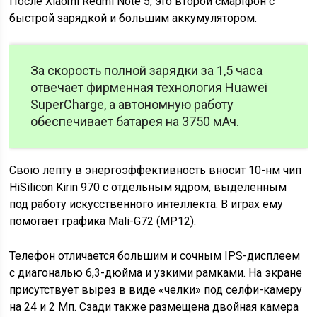
После Xiaomi Redmi Note 5, это второй смартфон с
быстрой зарядкой и большим аккумулятором.
За скорость полной зарядки за 1,5 часа
отвечает фирменная технология Huawei
SuperCharge, а автономную работу
обеспечивает батарея на 3750 мАч.
Свою лепту в энергоэффективность вносит 10-нм чип
HiSilicon Kirin 970 с отдельным ядром, выделенным
под работу искусственного интеллекта. В играх ему
помогает графика Mali-G72 (MP12).
Телефон отличается большим и сочным IPS-дисплеем
с диагональю 6,3-дюйма и узкими рамками. На экране
присутствует вырез в виде «челки» под селфи-камеру
на 24 и 2 Мп. Сзади также размещена двойная камера