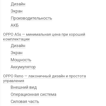
Дизайн
Экран
Производительность
АКБ
OPPO A5s — минимальная цена при хорошей
комплектации
Дизайн
Экран
Мощность
Аккумулятор
OPPO Reno — лаконичный дизайн и простота
управления
Внешний вид
Операционная система
Силовая часть