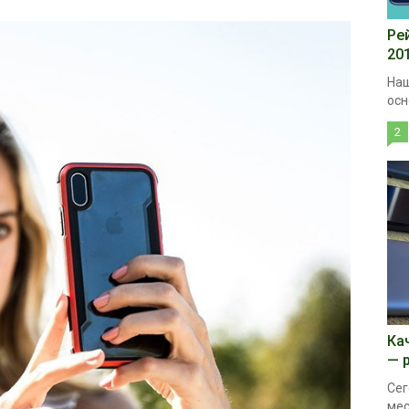
Ре
20
Наш
осн
2
Ка
— 
Сег
мес