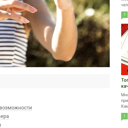
чел
7
То
ка
Мно
при
Как
овозможности
мера
1
в