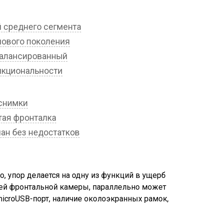
ой среднего сегмента
нового поколения
сбалансированный
нкциональности
 снимки
утая фронталка
ман без недостатков
о, упор делается на одну из функций в ущерб
шей фронтальной камеры, параллельно может
microUSB-порт, наличие околоэкранных рамок,