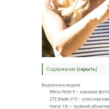
Содержание
[
скрыть
]
Бюджетные модели
Meizu Note 9 – хорошие фот
ZTE Blade V10 – классная ка
Honor 10i — тройной объекти