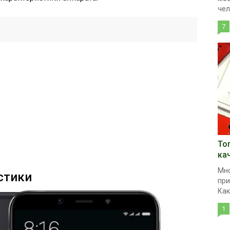
чел
7
То
ка
Мно
стики
при
Как
1