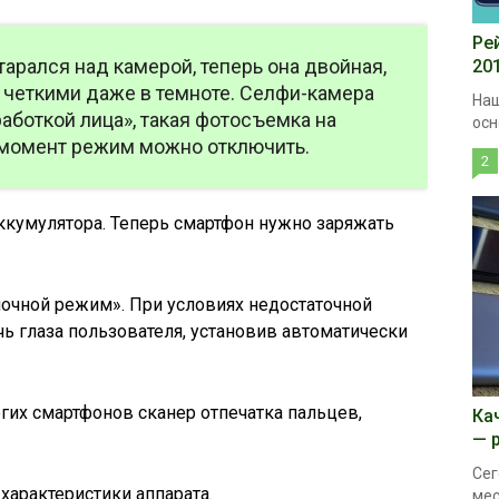
Ре
арался над камерой, теперь она двойная,
20
 четкими даже в темноте. Селфи-камера
Наш
аботкой лица», такая фотосъемка на
осн
 момент режим можно отключить.
2
ккумулятора. Теперь смартфон нужно заряжать
очной режим». При условиях недостаточной
ь глаза пользователя, установив автоматически
гих смартфонов сканер отпечатка пальцев,
Ка
— 
Сег
характеристики аппарата.
мес