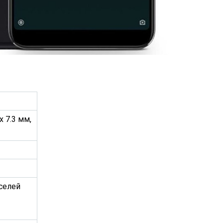
 x 7.3 мм,
селей