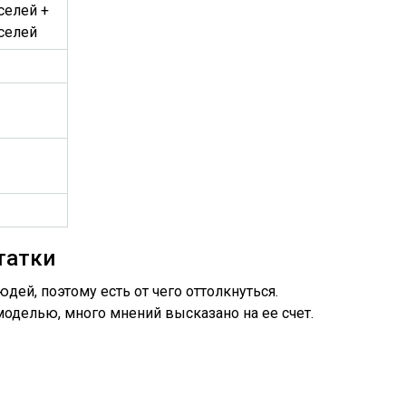
селей +
селей
татки
дей, поэтому есть от чего оттолкнуться.
оделью, много мнений высказано на ее счет.