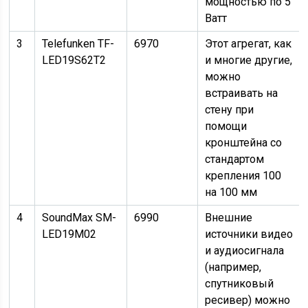
мощностью по 5
Ватт
3
Telefunken TF-
6970
Этот агрегат, как
LED19S62T2
и многие другие,
можно
встраивать на
стену при
помощи
кронштейна со
стандартом
крепления 100
на 100 мм
4
SoundMax SM-
6990
Внешние
LED19M02
источники видео
и аудиосигнала
(например,
спутниковый
ресивер) можно