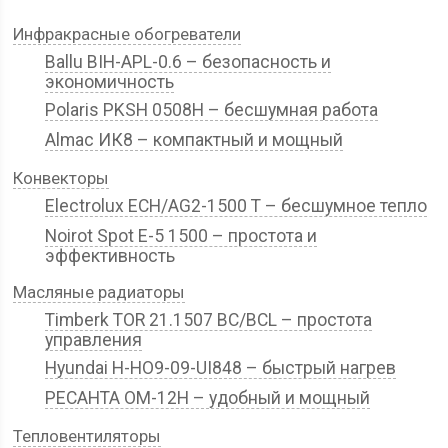
Инфракрасные обогреватели
Ballu BIH-APL-0.6 – безопасность и
экономичность
Polaris PKSH 0508H – бесшумная работа
Almac ИК8 – компактный и мощный
Конвекторы
Electrolux ECH/AG2-1500 T – бесшумное тепло
Noirot Spot E-5 1500 – простота и
эффективность
Масляные радиаторы
Timberk TOR 21.1507 BC/BCL – простота
управления
Hyundai H-HO9-09-UI848 – быстрый нагрев
РЕСАНТА ОМ-12Н – удобный и мощный
Тепловентиляторы