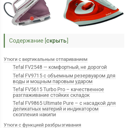
Содержание
[
скрыть
]
Утюги с вертикальным отпариванием
Tefal FV2548 — комфортный, не дорогой
Tefal FV9715 с объемным резервуаром для
воды и мощным паровым ударом
Tefal FV5615 Turbo Pro – качественное
разглаживание стойких складок
Tefal FV9865 Ultimate Pure – с насадкой для
деликатных материй и индикатором
скопления накипи
Утюги с функцией разбрызгивания