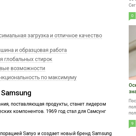
Сег
0
мальная загрузка и отличное качество
ина и образцовая работа
 глобальных стирок
вые возможности
кциональность по максимуму
Ос
зн
 Samsung
Пос
ания, поставляющая продукты, станет лидером
пол
ских компонентов. 1969 год стал для Самсунг
пол
9
порацией Sanyo и создает новый бренд Samsung