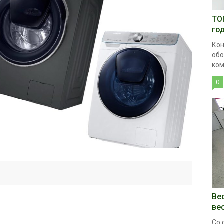
ТО
го
Кон
обо
ком
0
Ве
ве
Со 