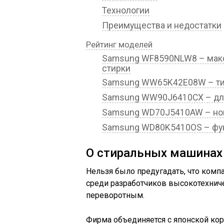
Технологии
Преимущества и недостатки
Рейтинг моделей
Samsung WF8590NLW8 – макси
стирки
Samsung WW65K42E08W – тиш
Samsung WW90J6410CX – для
Samsung WD70J5410AW – но
Samsung WD80K5410OS – фун
О стиральных машинах
Нельзя было предугадать, что комп
среди разработчиков высокотехниче
переворотным.
Фирма объединяется с японской кор