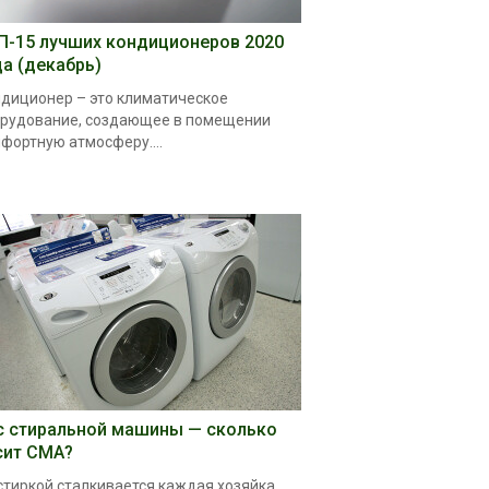
П-15 лучших кондиционеров 2020
да (декабрь)
диционер – это климатическое
рудование, создающее в помещении
фортную атмосферу....
с стиральной машины — сколько
сит СМА?
стиркой сталкивается каждая хозяйка.