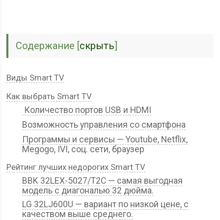
Содержание
[
скрыть
]
Виды Smart TV
Как выбрать Smart TV
Количество портов USB и HDMI
Возможность управления со смартфона
Программы и сервисы — Youtube, Netflix,
Megogo, IVI, соц. сети, браузер
Рейтинг лучших недорогих Smart TV
BBK 32LEX-5027/T2C — самая выгодная
модель с диагональю 32 дюйма.
LG 32LJ600U — вариант по низкой цене, с
качеством выше среднего.