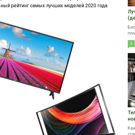
ный рейтинг самых лучших моделей 2020 года.
Лу
(д
Бол
пло
5
Те
но
Каж
ста