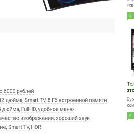
«св
6
Те
эт
о 6000 рублей
Бур
 32 дюйма, Smart TV, 8 Гб встроенной памяти
ком
 дюйма, FullHD, удобное меню
6
качество изображения, хороший звук
ие, Smart TV, HDR