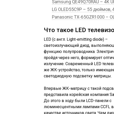
Samsung QE49Q70RAU – 4K UHD
LG OLED55C9P – 55 дюймов, 4K
Panasonic TX-65GZR1000 – OLE
Что такое LED телевиз
LED (с англ. Light-emitting diode) –
светоизлучающий диод, выполняю
функцию полупроводника. Электрич
пройдя через него, формирует опти
излучение. Современный LED телеви
же ЖК-устройство, только имеюще
светодиодную подсветку матрицы.
Впервые ЖК-матрицу с такой подсв
представила корейская компания S
До этого в ходу были LCD-панели с
люминесцентными лампами CCFL в
качестве источников света. Чем дио