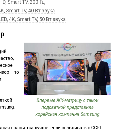
, Smart TV, 200 Гц
, Smart TV, 40 Вт звука
D, 4K, Smart TV, 50 Вт звука
ор
щий
ество,
ческое
зор – то
е
еткой
Впервые ЖК-матрицу с такой
amsung.
подсветкой представила
корейская компания Samsung
дная подсветка лучше, если сравнивать с CCFL