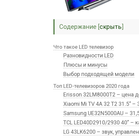
Содержание
[
скрыть
]
Что такое LED телевизор
Разновидности LED
Плюсы и минусы
Выбор подходящей модели
Топ LED-телевизоров 2020 года
Erisson 32LM8000T2 – цена д
Xiaomi Mi TV 4A 32 T2 31.5“ –
Samsung UE32N5000AU – 31,5
TCL LED40D2910/2930 40” – 
LG 43LK6200 – звук, управлен