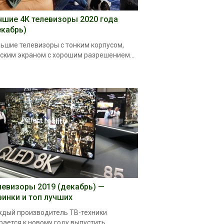
чшие 4К телевизоры 2020 года
екабрь)
ьшие телевизоры с тонким корпусом,
ским экраном с хорошим разрешением...
левизоры 2019 (декабрь) —
винки и топ лучших
дый производитель ТВ-техники
рается к новому году выпустить