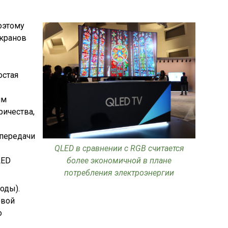
оэтому
экранов
остая
им
ричества,
опередачи
QLED в сравнении с RGB считается
LED
более экономичной в плане
потребления электроэнергии
оды).
овой
о