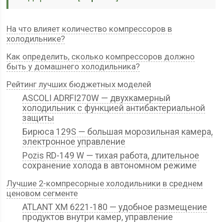
На что влияет количество компрессоров в
холодильнике?
Как определить, сколько компрессоров должно
быть у домашнего холодильника?
Рейтинг лучших бюджетных моделей
ASCOLI ADRFI270W — двухкамерный
холодильник с функцией антибактериальной
защиты
Бирюса 129S — большая морозильная камера,
электронное управление
Pozis RD-149 W — тихая работа, длительное
сохранение холода в автономном режиме
Лучшие 2-компресорные холодильники в среднем
ценовом сегменте
ATLANT ХМ 6221-180 — удобное размещение
продуктов внутри камер, управление