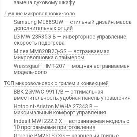
замена духовому шкафу
Лучшие микроволновки-соло
Samsung ME88SUW — стильный дизайн, масса
дополнительных опций
LG MW-23R35GIB — инверторное управление,
скорость подогрева
Midea MM820B2Q-SS — встраиваемая
микроволновка с таймером
Weissgauff HMT-207 — мощная встраиваемая
модель-соло
ТОП микроволновок с грилем и конвекцией
BBK 25MWC-991T/B — оптимальная
вместительность, удобная панель управления
Hotpoint-Ariston MWHA 27343 B —
максимальный комфорт управления
Indesit MWI 222.2 X — встраиваемая модель с
10 программами приготовления
Gorenje BM251S7XG — кварцевый гриль с