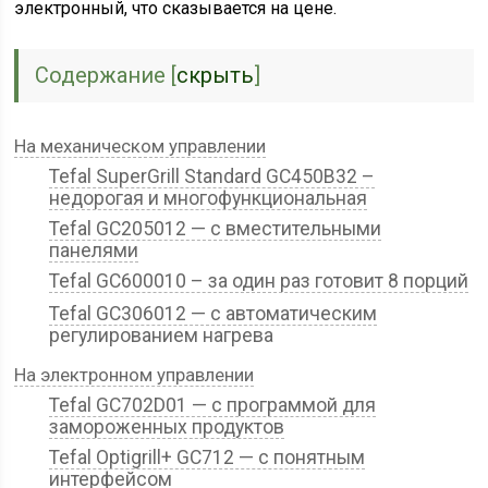
электронный, что сказывается на цене.
Содержание
[
скрыть
]
На механическом управлении
Tefal SuperGrill Standard GC450B32 –
недорогая и многофункциональная
Tefal GC205012 — с вместительными
панелями
Tefal GC600010 – за один раз готовит 8 порций
Tefal GC306012 — с автоматическим
регулированием нагрева
На электронном управлении
Tefal GC702D01 — с программой для
замороженных продуктов
Tefal Optigrill+ GC712 — с понятным
интерфейсом